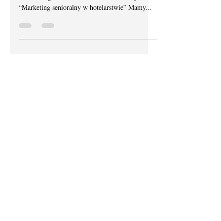
#10
Konkret Silver marketing tak po nowoczesnemu,
co to takiego? Nr #10 - Konkret Hotelowy Pt.
“Marketing senioralny w hotelarstwie” Mamy...